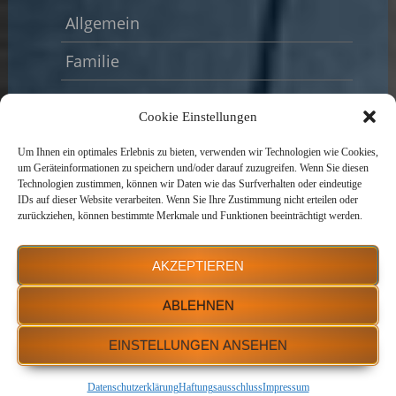
Allgemein
Familie
Garten
Cookie Einstellungen
Haus
Um Ihnen ein optimales Erlebnis zu bieten, verwenden wir Technologien wie Cookies,
um Geräteinformationen zu speichern und/oder darauf zuzugreifen. Wenn Sie diesen
Heizung | Energie
Technologien zustimmen, können wir Daten wie das Surfverhalten oder eindeutige
IDs auf dieser Website verarbeiten. Wenn Sie Ihre Zustimmung nicht erteilen oder
Modernisierungen
zurückziehen, können bestimmte Merkmale und Funktionen beeinträchtigt werden.
Recht und Finanzen
AKZEPTIEREN
Renovieren
ABLEHNEN
Wohnen
EINSTELLUNGEN ANSEHEN
Datenschutzerklärung
Haftungsausschluss
Impressum
Powered by WordPress
| theme
SG Simple