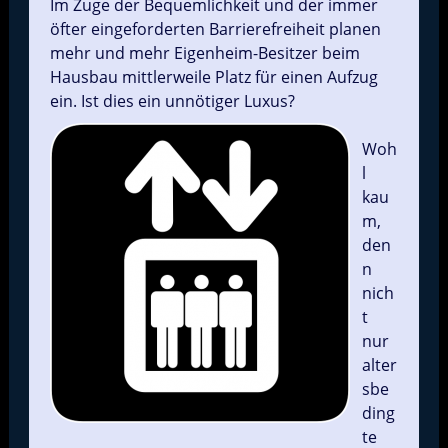
Im Zuge der Bequemlichkeit und der immer
öfter eingeforderten Barrierefreiheit planen
mehr und mehr Eigenheim-Besitzer beim
Hausbau mittlerweile Platz für einen Aufzug
ein. Ist dies ein
unnötiger Luxus?
Woh
l
kau
m,
den
n
nich
t
nur
alter
sbe
ding
te