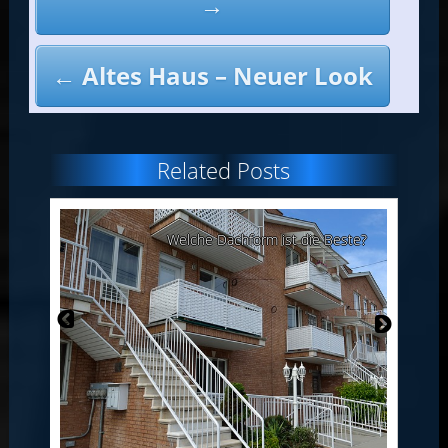
→
← Altes Haus – Neuer Look
Related Posts
und
Welche Dachform ist die Beste?
ung