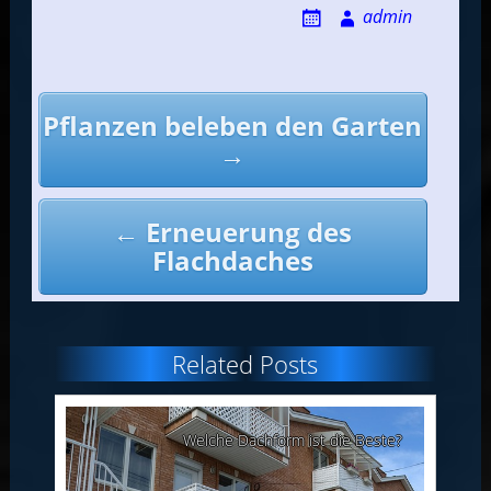
admin
Post
Pflanzen beleben den Garten
navigation
→
← Erneuerung des
Flachdaches
Related Posts
und
Welche Dachform ist die Beste?
ung