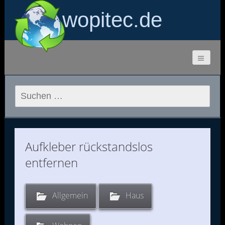
wopitec.de
Suchen
nach:
Aufkleber rückstandslos
entfernen
Allgemein
Haus